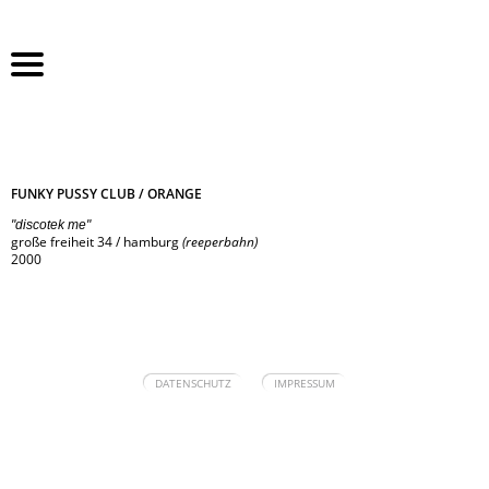
navigation
home
überspringen
portfolio
referenzen
leistung
kontakt
FUNKY PUSSY CLUB / ORANGE
"discotek me"
große freiheit 34 / hamburg
(reeperbahn)
2000
navigation
DATENSCHUTZ
IMPRESSUM
überspringen