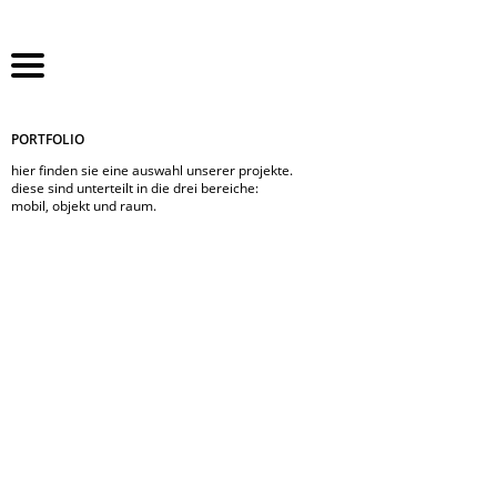
navigation
home
PORTFOLIO
überspringen
portfolio
referenzen
hier finden sie eine auswahl unserer projekte.
leistung
diese sind unterteilt in die drei bereiche:
kontakt
mobil, objekt und raum.